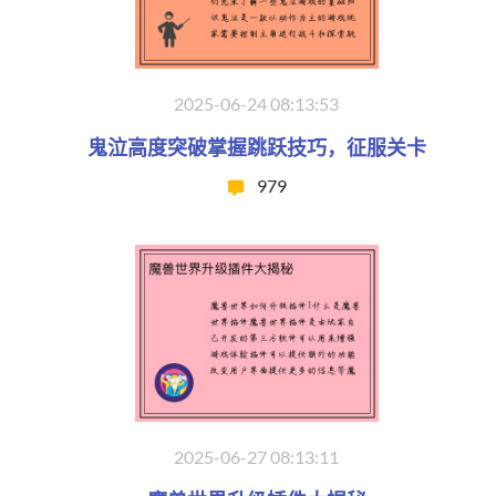
2025-06-24 08:13:53
鬼泣高度突破掌握跳跃技巧，征服关卡
979
2025-06-27 08:13:11