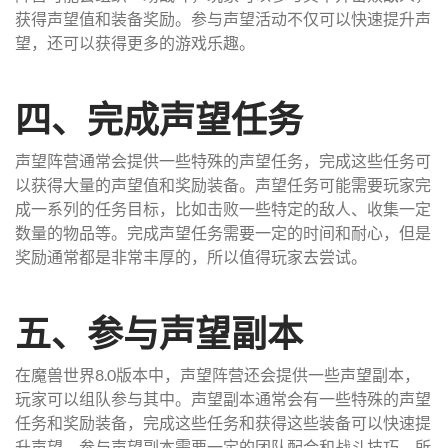
获得声望值和装备奖励。参与声望活动不仅可以快速提升声
望，还可以获得更多的游戏乐趣。
四、完成声望任务
声望阵营通常会提供一些特殊的声望任务，完成这些任务可
以获得大量的声望值和奖励装备。声望任务可能需要玩家完
成一系列的任务目标，比如击败一些特定的敌人、收集一定
数量的物品等。完成声望任务需要一定的时间和耐心，但是
奖励通常都是非常丰厚的，所以值得玩家去尝试。
五、参与声望副本
在魔兽世界8.0版本中，声望阵营还会提供一些声望副本，
玩家可以组队参与其中。声望副本通常会有一些特殊的声望
任务和奖励装备，完成这些任务和获得这些装备可以快速提
升声望。参与声望副本需要一定的团队配合和战斗技巧，所