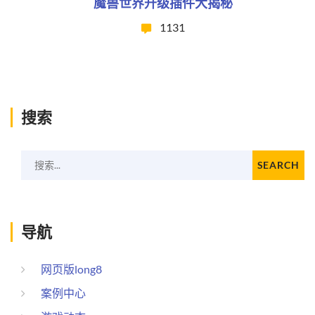
魔兽世界升级插件大揭秘
1131
搜索
搜索...
SEARCH
导航
网页版long8
案例中心