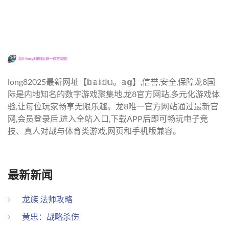
long82025最新网址【𝕓𝕒𝕚𝕕𝕦。𝕒𝕘】,信誉,安全,保障龙8国
际是内地知名的数字游戏聚集地,龙8官方网站,多元化游戏体
验,让每位玩家畅享无限乐趣。龙8唯一官方网站通过最新官
网,会员登录后,进入全站入口,下载APP后即可畅玩电子竞
技、真人对战与体育类游戏,网页和手机版兼容。
最新新闻
龙族 法师攻略
黄忠：战略杀伤